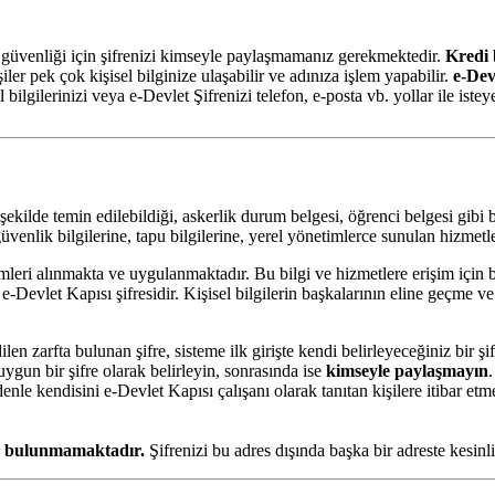
zin güvenliği için şifrenizi kimseyle paylaşmamanız gerekmektedir.
Kredi b
iler pek çok kişisel bilginize ulaşabilir ve adınıza işlem yapabilir.
e-Dev
 bilgilerinizi veya e-Devlet Şifrenizi telefon, e-posta vb. yollar ile istey
r şekilde temin edilebildiği, askerlik durum belgesi, öğrenci belgesi gi
venlik bilgilerine, tapu bilgilerine, yerel yönetimlerce sunulan hizmetle
alınmakta ve uygulanmaktadır. Bu bilgi ve hizmetlere erişim için belli 
ç e-Devlet Kapısı şifresidir. Kişisel bilgilerin başkalarının eline geçm
zarfta bulunan şifre, sisteme ilk girişte kendi belirleyeceğiniz bir şifre 
e uygun bir şifre olarak belirleyin, sonrasında ise
kimseyle paylaşmayın
.
enle kendisini e-Devlet Kapısı çalışanı olarak tanıtan kişilere itibar etme
esi bulunmamaktadır.
Şifrenizi bu adres dışında başka bir adreste kesin