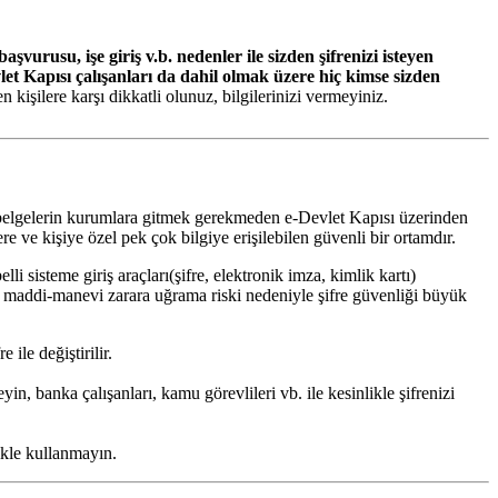
aşvurusu, işe giriş v.b. nedenler ile sizden şifrenizi isteyen
let Kapısı çalışanları da dahil olmak üzere hiç kimse sizden
en kişilere karşı dikkatli olunuz, bilgilerinizi vermeyiniz.
bi belgelerin kurumlara gitmek gerekmeden e-Devlet Kapısı üzerinden
re ve kişiye özel pek çok bilgiye erişilebilen güvenli bir ortamdır.
sisteme giriş araçları(şifre, elektronik imza, kimlik kartı)
e ve maddi-manevi zarara uğrama riski nedeniyle şifre güvenliği büyük
ile değiştirilir.
yin, banka çalışanları, kamu görevlileri vb. ile kesinlikle şifrenizi
likle kullanmayın.