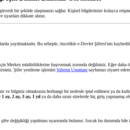
üvenli bir şekilde ulaşmanızı sağlar. Kişisel bilgilerinize kolayca eriş
 uyarıları dikkate alınız.
rtamlarda yayılmaktadır. Bu sebeple, öncelikle e-Devlet Şifresi'nin kaybe
için Merkez müdürlüklerine başvurmak zorunda değilsiniz. Eğer daha önce
irsiniz. Şifre yenileme işlemini
Şifremi Unuttum
sayfamızı ziyaret ede
iniz ve bilginiz olmaksızın herhangi bir nedenle iptal edilmesi ya da ku
e
1 ay, 2 ay, 3 ay, 1 yıl
ya da daha uzun sürelerde hiç giriş yapmamış olsa
ir şifre değişikliği yapılması uyarısında bulunur. Ancak bu durumda bile 