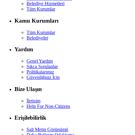
Belediye Hizmetleri
Tüm Kurumlar
Kamu Kurumları
Tüm Kurumlar
Belediyeler
Yardım
Genel Yardım
Sıkça Sorulanlar
Politikalarımız
Güvenliğiniz İçin
Bize Ulaşın
İletişim
Help For Non-Citizens
Erişilebilirlik
Salt Metin Görünümü
Daha Belirgin Odaklama