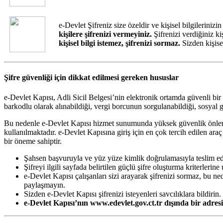
e-Devlet Şifreniz size özeldir ve kişisel bilgilerini
kişilere şifrenizi vermeyiniz.
Şifrenizi verdiğiniz kiş
kişisel bilgi istemez, şifrenizi sormaz.
Sizden kişisel
Şifre güvenliği için dikkat edilmesi gereken hususlar
e-Devlet Kapısı, Adli Sicil Belgesi’nin elektronik ortamda güvenli bi
barkodlu olarak alınabildiği, vergi borcunun sorgulanabildiği, sosyal gü
Bu nedenle e-Devlet Kapısı hizmet sunumunda yüksek güvenlik önlemleri 
kullanılmaktadır. e-Devlet Kapısına giriş için en çok tercih edilen ara
bir öneme sahiptir.
Şahsen başvuruyla ve yüz yüze kimlik doğrulamasıyla teslim edilen 
Şifreyi ilgili sayfada belirtilen güçlü şifre oluşturma kriterlerin
e-Devlet Kapısı çalışanları sizi arayarak şifrenizi sormaz, bu ned
paylaşmayın.
Sizden e-Devlet Kapısı şifrenizi isteyenleri savcılıklara bildirin.
e-Devlet Kapısı’nın www.edevlet.gov.ct.tr dışında bir adr