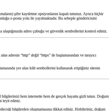
amaların) şifre kaydetme opsiyonlarını kapalı tutunuz. Ayrıca hiçbir
unluğu e-posta yolu ile yayılmaktadır. Bu sebeple göndericisini
a ulaştığınızda adres çubuğu ve güvenlik sembollerini kontrol ediniz.
alan adresin “http” değil “https” ile başlamasından ve tarayıcı
masında yer alan kilit sembollerini kullanarak eriştiğiniz sitenin
zel bilgilerinizi hem internette hem de gerçek hayatta gizli tutun. Doğum
 teyit ediniz.
ebileceği bilgilerden oluşmamasına dikkat ediniz. Hobileriniz, doğum