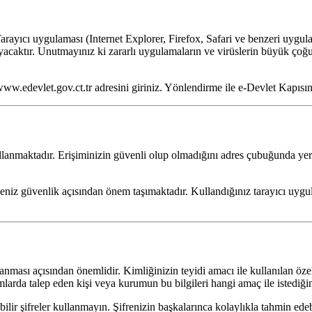
Tarayıcı uygulaması (Internet Explorer, Firefox, Safari ve benzeri uygul
lmayacaktır. Unutmayınız ki zararlı uygulamaların ve virüslerin büyük çoğ
ww.edevlet.gov.ct.tr adresini giriniz. Yönlendirme ile e-Devlet Kapısın
ullanmaktadır. Erişiminizin güvenli olup olmadığını adres çubuğunda yer 
eniz güvenlik açısından önem taşımaktadır. Kullandığınız tarayıcı uygula
ağlanması açısından önemlidir. Kimliğinizin teyidi amacı ile kullanılan ö
larda talep eden kişi veya kurumun bu bilgileri hangi amaç ile istediğini
ilir şifreler kullanmayın. Şifrenizin başkalarınca kolaylıkla tahmin ed