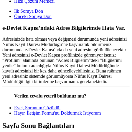
Hızlı Çözüm Merkezi
İlk Soruya Dön
Önceki Soruya Dön
e-Devlet Kapısı’ndaki Adres Bilgilerimde Hata Var.
Adresinizde hata olması veya değişmesi durumunda yeni adresinizi
Nüfus Kayıt Dairesi Müdürlüğü’ne başvurarak bildirmeniz
durumunda e-Devlet Kapısı’nda da yeni adresini görüntülenecektir.
Yeni adresinizi e-Devlet Kapısı profilinizde göremiyor iseniz;
“Profilim” alanında bulunan “Adres Bilgilerim”deki ”Bilgilerimi
yenile” butonu aracılığıyla Nüfus Kayıt Dairesi Müdürlüğünde
kayıtlı adresinizi bir kez daha güncelleyebilirsiniz. Buna rağmen
yeni adresiniz sistemde görünmüyorsa Nüfus Kayıt Dairesi
Müdürlüğü ilgili birimlerine başvurmanız gerekmektedir.
Verilen cevabı yeterli buldunuz mu?
Evet, Sorunum Çözüldü.
Hayır, İletişim Formu'nu Doldurmak İstiyorum
Sayfa Sonu Bağlantıları