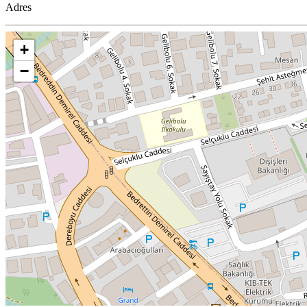
Adres
+
−