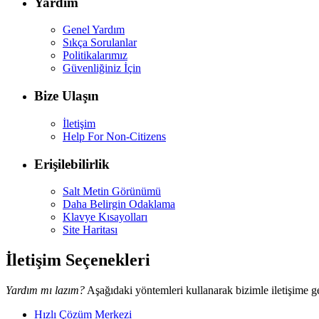
Yardım
Genel Yardım
Sıkça Sorulanlar
Politikalarımız
Güvenliğiniz İçin
Bize Ulaşın
İletişim
Help For Non-Citizens
Erişilebilirlik
Salt Metin Görünümü
Daha Belirgin Odaklama
Klavye Kısayolları
Site Haritası
İletişim Seçenekleri
Yardım mı lazım?
Aşağıdaki yöntemleri kullanarak bizimle iletişime ge
Hızlı Çözüm Merkezi