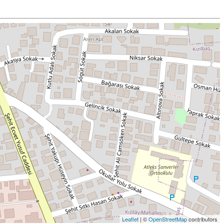
Leaflet
| ©
OpenStreetMap
contributors