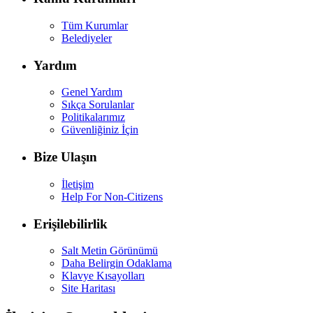
Tüm Kurumlar
Belediyeler
Yardım
Genel Yardım
Sıkça Sorulanlar
Politikalarımız
Güvenliğiniz İçin
Bize Ulaşın
İletişim
Help For Non-Citizens
Erişilebilirlik
Salt Metin Görünümü
Daha Belirgin Odaklama
Klavye Kısayolları
Site Haritası