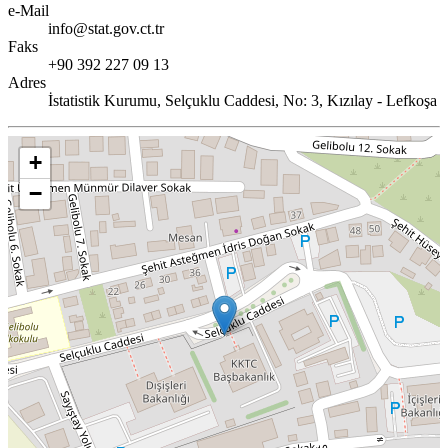
e-Mail
info@stat.gov.ct.tr
Faks
+90 392 227 09 13
Adres
İstatistik Kurumu, Selçuklu Caddesi, No: 3, Kızılay - Lefkoşa
+
−