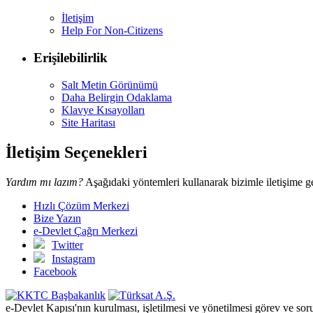
İletişim
Help For Non-Citizens
Erişilebilirlik
Salt Metin Görünümü
Daha Belirgin Odaklama
Klavye Kısayolları
Site Haritası
İletişim Seçenekleri
Yardım mı lazım?
Aşağıdaki yöntemleri kullanarak bizimle iletişime ge
Hızlı Çözüm Merkezi
Bize Yazın
e-Devlet Çağrı Merkezi
Twitter
Instagram
Facebook
e-Devlet Kapısı'nın kurulması, işletilmesi ve yönetilmesi görev ve