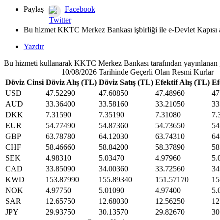
Paylaş
Facebook
Twitter
Bu hizmet KKTC Merkez Bankası işbirliği ile e-Devlet Kapısı a
Yazdır
Bu hizmeti kullanarak KKTC Merkez Bankası tarafından yayınlanan gü
10/08/2026 Tarihinde Geçerli Olan Resmi Kurlar
Döviz Cinsi
Döviz Alış (TL)
Döviz Satış (TL)
Efektif Alış (TL)
Ef
USD
47.52290
47.60850
47.48960
47
AUD
33.36400
33.58160
33.21050
33
DKK
7.31590
7.35190
7.31080
7.
EUR
54.77490
54.87360
54.73650
54
GBP
63.78780
64.12030
63.74310
64
CHF
58.46660
58.84200
58.37890
58
SEK
4.98310
5.03470
4.97960
5.
CAD
33.85090
34.00360
33.72560
34
KWD
153.87990
155.89340
151.57170
15
NOK
4.97750
5.01090
4.97400
5.
SAR
12.65750
12.68030
12.56250
12
JPY
29.93750
30.13570
29.82670
30