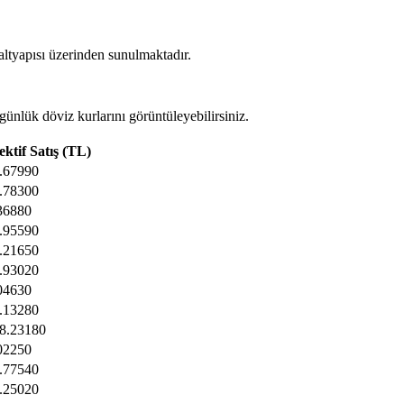
ltyapısı üzerinden sunulmaktadır.
nlük döviz kurlarını görüntüleyebilirsiniz.
ektif Satış (TL)
.67990
.78300
36880
.95590
.21650
.93020
04630
.13280
8.23180
02250
.77540
.25020