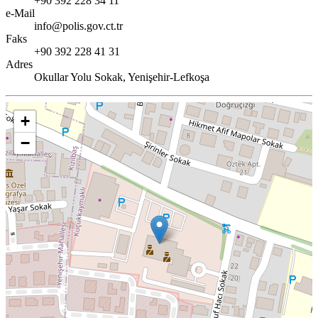
+90 392 228 34 11
e-Mail
info@polis.gov.ct.tr
Faks
+90 392 228 41 31
Adres
Okullar Yolu Sokak, Yenişehir-Lefkoşa
+
−